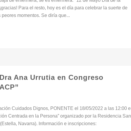
a de enfermera, se es enfermera." 12 de Mayo Día de la
racias! Para el resto, hoy es el día para celebrar la suerte de
s peores momentos. Se diría que...
 Dra Ana Urrutia en Congreso
 ACP”
ndación Cuidados Dignos, PONENTE el 18/05/2022 a las 12:00 
ión Centrada en la Persona” organizado por la Residencia San
Estella, Navarra). Información e inscripciones: