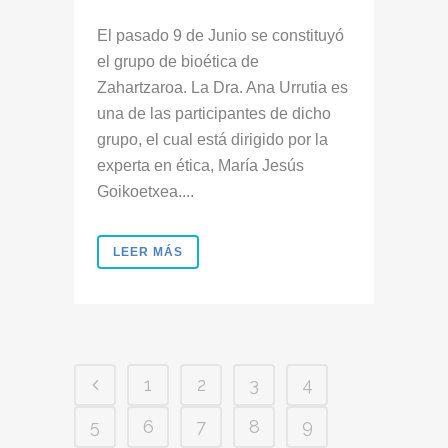
El pasado 9 de Junio se constituyó
el grupo de bioética de
Zahartzaroa. La Dra. Ana Urrutia es
una de las participantes de dicho
grupo, el cual está dirigido por la
experta en ética, María Jesús
Goikoetxea....
LEER MÁS
1
2
3
4
5
6
7
8
9