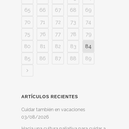
65
66
67
68
69
70
71
72
73
74
75
76
77
78
79
80
81
82
83
84
85
86
87
88
89
ARTÍCULOS RECIENTES
Cuidar también en vacaciones
03/08/2026
Hacia una cultura paliativa para cuidar a