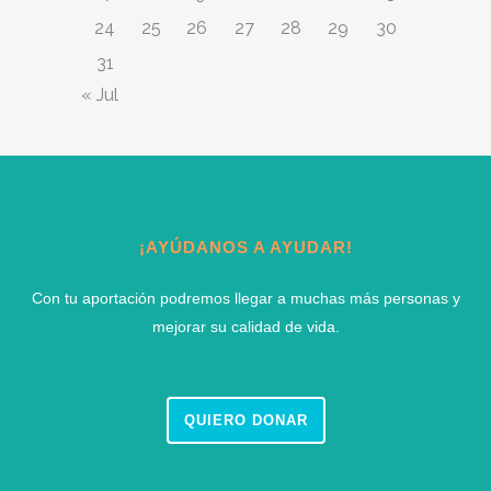
24
25
26
27
28
29
30
31
« Jul
¡AYÚDANOS A AYUDAR!
Con tu aportación podremos llegar a muchas más personas y
mejorar su calidad de vida.
QUIERO DONAR