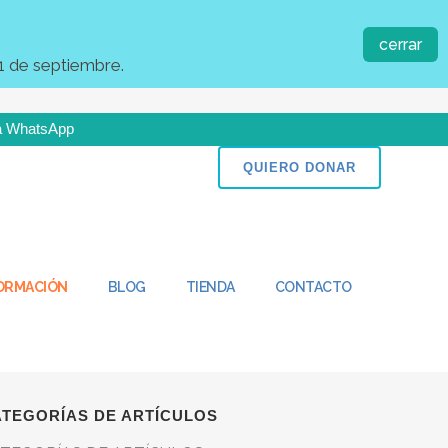
TÍCULOS RECIENTES
cerrar
idar también en vacaciones
03/08/2026
1 de septiembre.
cia una cultura paliativa para cuidar a las
rsonas
29/07/2026
 a WhatsApp
 escucha es una herramienta esencial en
n puedes ser parte del cambio!
QUIERO DONAR
alquier modelo de cuidado centrado en la
rsona
17/07/2026
 importancia de la atención directa en el
idado
10/07/2026
FORMACIÓN
BLOG
TIENDA
CONTACTO
des sociales para acercar el cuidado digno
/07/2026
ATEGORÍAS DE ARTÍCULOS