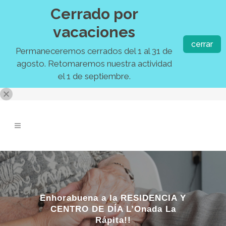
Cerrado por
vacaciones
cerrar
Permaneceremos cerrados del 1 al 31 de
agosto. Retomaremos nuestra actividad
el 1 de septiembre.
Enhorabuena a la RESIDENCIA Y
CENTRO DE DÍA L’Onada La
Rápita!!