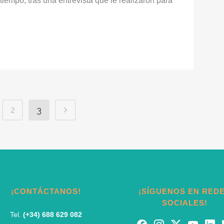
iempo, tras una entrevista que le realizaron para
2
3
¡CONTÁCTANOS!
¡SÍGUENOS EN RED
SOCIALES!
Tel.
(+34) 688 629 082