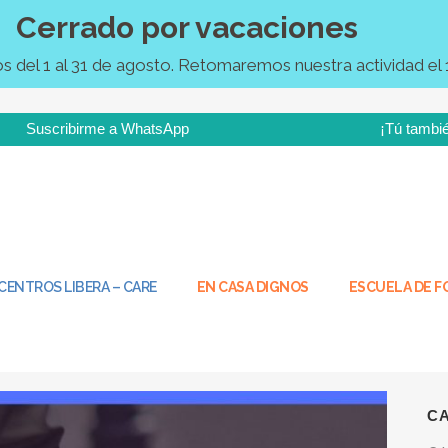
AR
Cerrado por vacaciones
Fortuny (Valencia): Re-
Cu
a Libera-Care
del 1 al 31 de agosto. Retomaremos nuestra actividad el 
Ha
0
Likes
pe
Suscribirme a WhatsApp
¡Tú tambié
lencia), con su certificado en su 2ª Evaluación
La
 de Cuidado Centrado en la Persona Sin
cu
para seguir avanzando en este nuevo modelo del
pe
do en la...
La
cu
CENTROS LIBERA – CARE
EN CASA DIGNOS
ESCUELA DE 
Re
03
C