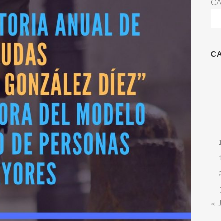
CA
C
« J