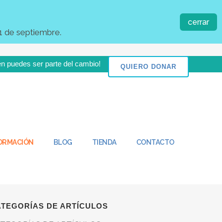
TÍCULOS RECIENTES
cerrar
idar también en vacaciones
03/08/2026
1 de septiembre.
cia una cultura paliativa para cuidar a las
rsonas
29/07/2026
n puedes ser parte del cambio!
QUIERO DONAR
 escucha es una herramienta esencial en
alquier modelo de cuidado centrado en la
rsona
17/07/2026
 importancia de la atención directa en el
idado
10/07/2026
FORMACIÓN
BLOG
TIENDA
CONTACTO
des sociales para acercar el cuidado digno
/07/2026
ATEGORÍAS DE ARTÍCULOS