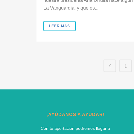
nuestra presidenta Ana Urrutia hace algún t
La Vanguardia, y que os...
LEER MÁS
1
¡AYÚDANOS A AYUDAR!
Con tu aportación podremos llegar a