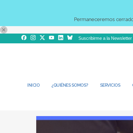
23 Mar 2021
Residencia 
Certificación en la Norm
Permaneceremos cerrados 
en
Centros Libera-Care
,
Libera - Care
Suscribirme a la Newsletter
Gran equipo de la Residencia FORTUNY (Va
en la Norma Libera-Care DIGNOS, Modelo
Sujeciones. Enhorabuena!! Mucho ánimo 
Cuidado, de Atención e Intervención Centra
LEER MÁS
INICIO
¿QUIÉNES SOMOS?
SERVICIOS