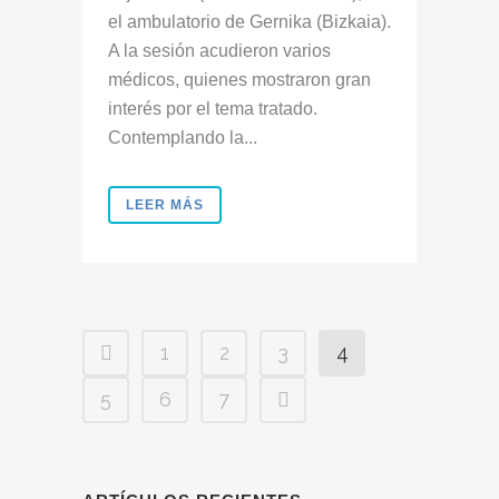
el ambulatorio de Gernika (Bizkaia).
A la sesión acudieron varios
médicos, quienes mostraron gran
interés por el tema tratado.
Contemplando la...
LEER MÁS
1
2
3
4
5
6
7