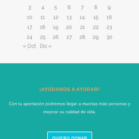
3
4
5
6
7
8
9
10
11
12
13
14
15
16
17
18
19
20
21
22
23
24
25
26
27
28
29
30
« Oct
Dic »
¡AYÚDANOS A AYUDAR!
Con tu aportación podremos llegar a muchas más personas y
mejorar su calidad de vida.
QUIERO DONAR