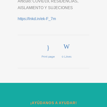
Artículo: COVID19, RESIDENCIAS,
AISLAMIENTO Y SUJECIONES
https://lnkd.in/ek-F_7m
Print page
0
Likes
¡AYÚDANOS A AYUDAR!