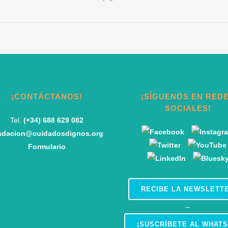
¡CONTÁCTANOS!
¡SÍGUENOS EN RED
SOCIALES!
Tel.
(+34) 688 629 082
ndacion@cuidadosdignos.org
Formulario
RECIBE LA NEWSLETT
–
¡SUSCRÍBETE AL WHATS