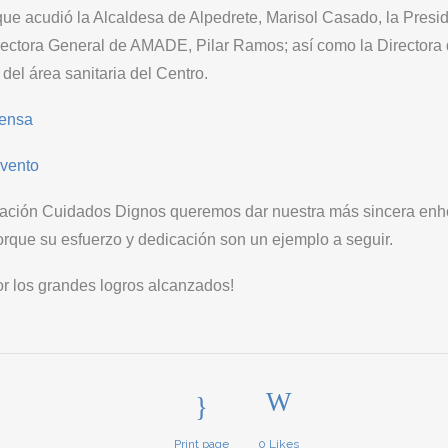
 que acudió la Alcaldesa de Alpedrete, Marisol Casado, la Pre
Directora General de AMADE, Pilar Ramos; así como la Directora d
del área sanitaria del Centro.
rensa
evento
ación Cuidados Dignos queremos dar nuestra más sincera enho
porque su esfuerzo y dedicación son un ejemplo a seguir.
or los grandes logros alcanzados!
Print page
0
Likes