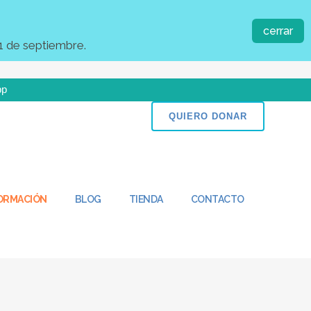
cerrar
1 de septiembre.
pp
n puedes ser parte del cambio!
QUIERO DONAR
FORMACIÓN
BLOG
TIENDA
CONTACTO