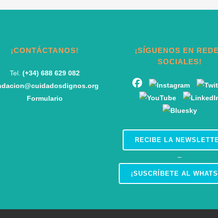
¡CONTÁCTANOS!
¡SÍGUENOS EN RED
SOCIALES!
Tel.
(+34) 688 629 082
ndacion@cuidadosdignos.org
Formulario
RECIBE LA NEWSLETT
–
¡SUSCRÍBETE AL WHATS