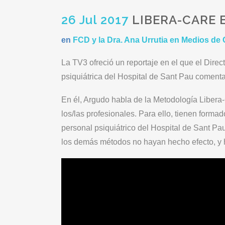
26 Jul 2017
LIBERA-CARE 
en
FCD y la Dra. Ana Urrutia en Medios d
La TV3 ofreció un reportaje en el que el Dire
psiquiátrica del Hospital de Sant Pau coment
En él, Argudo habla de la Metodología Libera-
los/las profesionales. Para ello, tienen form
personal psiquiátrico del Hospital de Sant Pa
los demás métodos no hayan hecho efecto, y ha