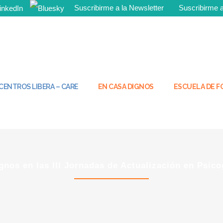
Suscribirme a la Newsletter
Suscribirme
¡Tú tambié
CENTROS LIBERA – CARE
EN CASA DIGNOS
ESCUELA DE 
nos en las III Jornadas de Actualización en Psicog