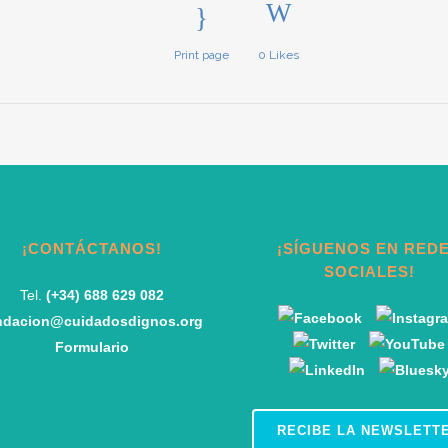
Print page
0
Likes
¡CONTÁCTANOS!
¡SÍGUENOS EN RED
SOCIALES!
Tel.
(+34) 688 629 082
ndacion@cuidadosdignos.org
Formulario
RECIBE LA NEWSLETT