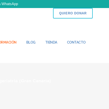
 a WhatsApp
n puedes ser parte del cambio!
QUIERO DONAR
FORMACIÓN
BLOG
TIENDA
CONTACTO
eriatría (Gran Canaria)