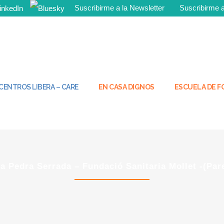
Suscribirme a la Newsletter
Suscribirme
¡Tú tambié
CENTROS LIBERA – CARE
EN CASA DIGNOS
ESCUELA DE 
 Pedra Serrada – Fundació Sanitaria Mollet -(Pare