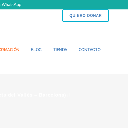
 a WhatsApp
n puedes ser parte del cambio!
QUIERO DONAR
FORMACIÓN
BLOG
TIENDA
CONTACTO
ts del Vallés – Barcelona)¡!