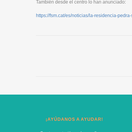
También desde el centro lo han anunciado:
https://fsm.cat/es/noticias/la-residencia-pedr
¡AYÚDANOS A AYUDAR!